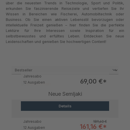
über die neuesten Trends in Technologie, Sport und Politik,
erkunden Sie faszinierende Reiseziele und vertiefen Sie Ihr
Wissen in Bereichen wie Fischerei, Automobiltechnik oder
Business. Ob Sie einen aktiven Lebensstil bevorzugen oder
intellektuelle Freizeit genießen – hier finden Sie die perfekte
Lektüre für Ihre Interessen sowie Inspiration für ein
selbstbewusstes und erfülltes Leben. Entdecken Sie neue
Leidenschaften und genießen Sie hochwertigen Content!
Jahresabo
Verkaufspreis:
69,00 €*
12 Ausgaben
Neue Semljaki
Details
Regulärer Preis:
Jahresabo
189,60 €
Verkaufspreis:
161,16 €*
12 Ausgaben