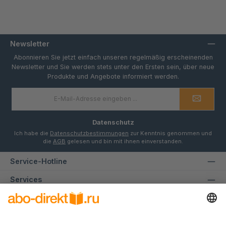
Newsletter
Abonnieren Sie jetzt einfach unseren regelmäßig erscheinenden
Newsletter und Sie werden stets unter den Ersten sein, über neue
Produkte und Angebote informiert werden.
E-
Mail-
Adresse
*
Datenschutz
Ich habe die
Datenschutzbestimmungen
zur Kenntnis genommen und
die
AGB
gelesen und bin mit ihnen einverstanden.
Service-Hotline
Services
Informationen
Unsere Communities