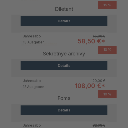
15 %
Diletant
Details
Regulärer Preis:
Jahresabo
65,00 €
Verkaufspreis:
58,50 €*
13 Ausgaben
10 %
Sekretnye archivy
Details
Regulärer Preis:
Jahresabo
120,00 €
Verkaufspreis:
108,00 €*
12 Ausgaben
10 %
Foma
Details
Regulärer Preis:
Jahresabo
82,08 €