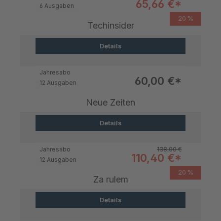
Verkaufspreis:
65,66 €*
6 Ausgaben
20 %
Techinsider
Details
Jahresabo
Verkaufspreis:
60,00 €*
12 Ausgaben
Neue Zeiten
Details
Regulärer Preis:
Jahresabo
138,00 €
Verkaufspreis:
110,40 €*
12 Ausgaben
20 %
Za rulem
Details