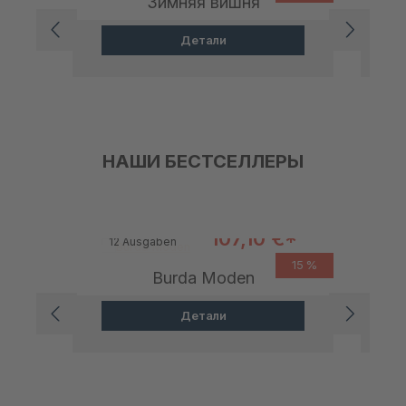
Зимняя вишня
Детали
НАШИ БЕСТСЕЛЛЕРЫ
Обычная цена:
Годовая подписка
126,00 €
Г
Цена продажи:
107,10 €*
12 Ausgaben
1
Пропустить галерею продуктов
15 %
Burda Moden
Детали