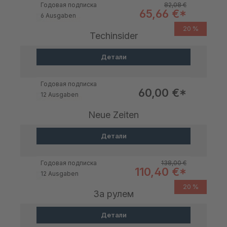
Обычная цена:
Годовая подписка
82,08 €
Цена продажи:
65,66 €*
6 Ausgaben
20 %
Techinsider
Детали
Годовая подписка
Цена продажи:
60,00 €*
12 Ausgaben
Neue Zeiten
Детали
Обычная цена:
Годовая подписка
138,00 €
Цена продажи:
110,40 €*
12 Ausgaben
20 %
За рулем
Детали