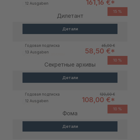
Цена продажи:
161,16 €*
12 Ausgaben
15 %
Дилетант
Детали
Обычная цена:
Годовая подписка
65,00 €
Цена продажи:
58,50 €*
13 Ausgaben
10 %
Секретные архивы
Детали
Обычная цена:
Годовая подписка
120,00 €
Цена продажи:
108,00 €*
12 Ausgaben
10 %
Фома
Детали