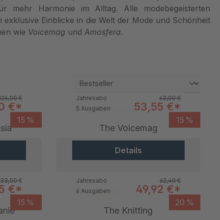
ür mehr Harmonie im Alltag. Alle modebegeisterten
 exklusive Einblicke in die Welt der Mode und Schönheit
inen wie
Voicemag
und
Amosfera
.
Regulärer Preis:
Regulärer Preis:
126,00 €
Jahresabo
63,00 €
aufspreis:
Verkaufspreis:
10 €*
53,55 €*
5 Ausgaben
15 %
15 %
sia
The Voicemag
Details
Regulärer Preis:
Regulärer Preis:
33,00 €
Jahresabo
62,40 €
aufspreis:
Verkaufspreis:
5 €*
49,92 €*
6 Ausgaben
15 %
20 %
anie
The Knitting