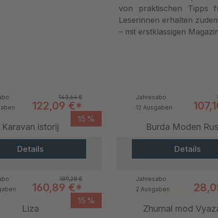
von praktischen Tipps f
Leserinnen erhalten zudem
– mit erstklassigen Magaz
Regulärer Preis:
abo
143,64 €
Jahresabo
Verkaufspreis:
Verk
122,09 €*
107,
gaben
12 Ausgaben
15 %
Karavan istorij
Burda Moden Rus
Details
Details
Regulärer Preis:
abo
189,28 €
Jahresabo
Verkaufspreis:
Verk
160,89 €*
28,0
gaben
2 Ausgaben
15 %
Liza
Zhurnal mod Vyaz