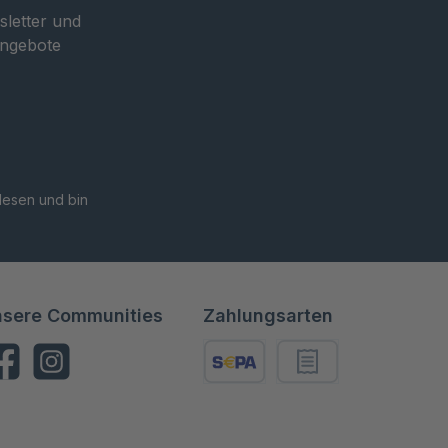
sletter und
Angebote
esen und bin
sere Communities
Zahlungsarten
cebook
Instagram
SEPA
Rechnung