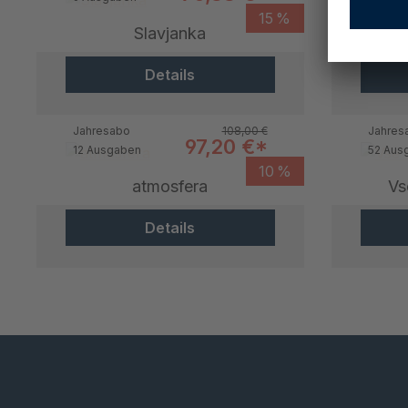
15 %
Slavjanka
Details
Regulärer Preis:
Jahresabo
108,00 €
Jahres
Verkaufspreis:
97,20 €*
12 Ausgaben
52 Aus
10 %
atmosfera
Vs
Details