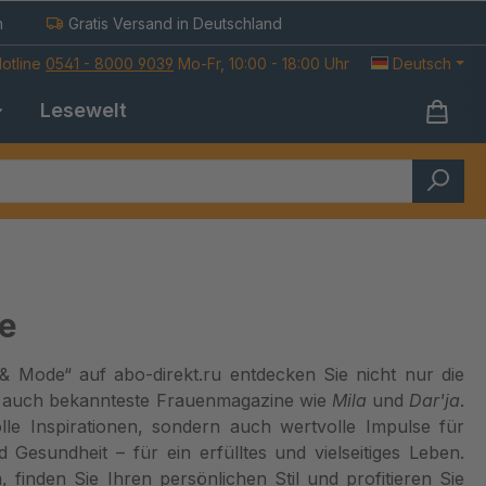
h
Gratis Versand in Deutschland
otline
0541 - 8000 9039
Mo-Fr, 10:00 - 18:00 Uhr
Deutsch
Lesewelt
e
& Mode“ auf abo-direkt.ru entdecken Sie nicht nur die
 auch bekannteste Frauenmagazine wie
Mila
und
Dar'ja
.
volle Inspirationen, sondern auch wertvolle Impulse für
 Gesundheit – für ein erfülltes und vielseitiges Leben.
n, finden Sie Ihren persönlichen Stil und profitieren Sie