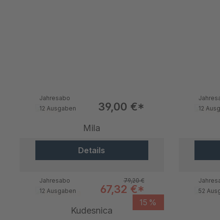
Jahresabo
Jahres
Verkaufspreis:
39,00 €*
12 Ausgaben
12 Aus
Mila
Details
Regulärer Preis:
Jahresabo
79,20 €
Jahres
Verkaufspreis:
67,32 €*
12 Ausgaben
52 Aus
15 %
Kudesnica