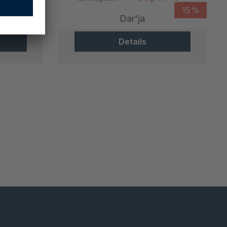
15 %
15 %
Dar'ja
Details