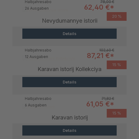
Regulärer Preis:
Halbjahresabo
78,00 €
Verkaufspreis:
62,40 €*
26 Ausgaben
20 %
Nevydumannye istorii
Details
Regulärer Preis:
Halbjahresabo
102,60 €
Verkaufspreis:
87,21 €*
12 Ausgaben
15 %
Karavan istorij Kollekciya
Details
Regulärer Preis:
Halbjahresabo
71,82 €
Verkaufspreis:
61,05 €*
6 Ausgaben
15 %
Karavan istorij
Details