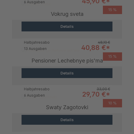
Verkaufspreis:
45,90 €*
6 Ausgaben
15 %
Vokrug sveta
Details
Regulärer Preis:
Halbjahresabo
48,10 €
Verkaufspreis:
40,88 €*
13 Ausgaben
15 %
Pensioner Lechebnye pis'ma
Details
Regulärer Preis:
Halbjahresabo
33,00 €
Verkaufspreis:
29,70 €*
6 Ausgaben
10 %
Swaty Zagotovki
Details