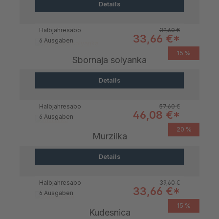
Details
Regulärer Preis:
Halbjahresabo
39,60 €
Verkaufspreis:
33,66 €*
6 Ausgaben
15 %
Sbornaja solyanka
Details
Regulärer Preis:
Halbjahresabo
57,60 €
Verkaufspreis:
46,08 €*
6 Ausgaben
20 %
Murzilka
Details
Regulärer Preis:
Halbjahresabo
39,60 €
Verkaufspreis:
33,66 €*
6 Ausgaben
15 %
Kudesnica