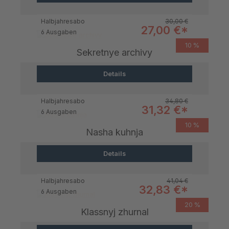
Regulärer Preis:
Halbjahresabo
30,00 €
Verkaufspreis:
27,00 €*
6 Ausgaben
10 %
Sekretnye archivy
Details
Regulärer Preis:
Halbjahresabo
34,80 €
Verkaufspreis:
31,32 €*
6 Ausgaben
10 %
Nasha kuhnja
Details
Regulärer Preis:
Halbjahresabo
41,04 €
Verkaufspreis:
32,83 €*
6 Ausgaben
20 %
Klassnyj zhurnal