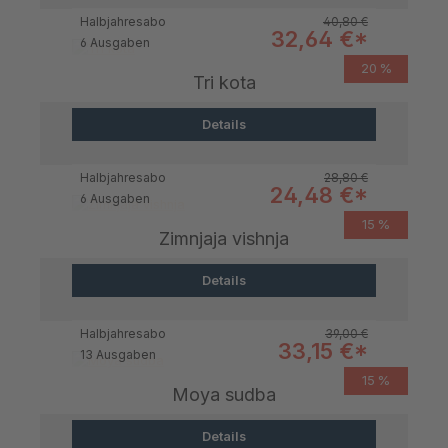
Regulärer Preis:
Halbjahresabo
40,80 €
Verkaufspreis:
32,64 €*
6 Ausgaben
20 %
Tri kota
Details
Regulärer Preis:
Halbjahresabo
28,80 €
Verkaufspreis:
24,48 €*
6 Ausgaben
15 %
Zimnjaja vishnja
Details
Regulärer Preis:
Halbjahresabo
39,00 €
Verkaufspreis:
33,15 €*
13 Ausgaben
15 %
Moya sudba
Details