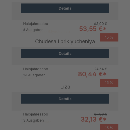
Details
Regulärer Preis:
Halbjahresabo
63,00 €
Verkaufspreis:
53,55 €*
6 Ausgaben
15 %
Chudesa i priklyucheniya
Details
Regulärer Preis:
Halbjahresabo
94,64 €
Verkaufspreis:
80,44 €*
26 Ausgaben
15 %
Liza
Details
Regulärer Preis:
Halbjahresabo
37,80 €
Verkaufspreis:
32,13 €*
3 Ausgaben
15 %