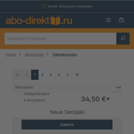
Zum Hauptinhalt springen
Sicher & bequem bezahlen
Home
Aboformen
Halbjahresabo
Seite
Seite
Seite
Seite
1
2
3
4
Halbjahresabo
Verkaufspreis:
34,50 €*
6 Ausgaben
Neue Semljaki
Details