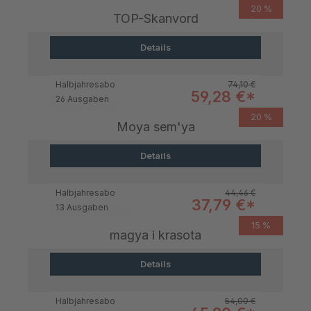
20 %
TOP-Skanvord
Details
Regulärer Preis:
Halbjahresabo
74,10 €
Verkaufspreis:
59,28 €*
26 Ausgaben
20 %
Moya sem'ya
Details
Regulärer Preis:
Halbjahresabo
44,46 €
Verkaufspreis:
37,79 €*
13 Ausgaben
15 %
magya i krasota
Details
Regulärer Preis:
Halbjahresabo
54,00 €