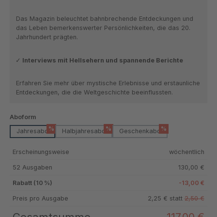
Das Magazin beleuchtet bahnbrechende Entdeckungen und
das Leben bemerkenswerter Persönlichkeiten, die das 20.
Jahrhundert prägten.
Interviews mit Hellsehern und spannende Berichte
Erfahren Sie mehr über mystische Erlebnisse und erstaunliche
Entdeckungen, die die Weltgeschichte beeinflussten.
auswählen
Aboform
%
%
%
Jahresabo
Halbjahresabo
Geschenkabo
Erscheinungsweise
wöchentlich
52 Ausgaben
130,00 €
Rabatt (10 %)
-13,00 €
Preis pro Ausgabe
2,25 € statt
2,50 €
Gesamtsumme
117,00 €