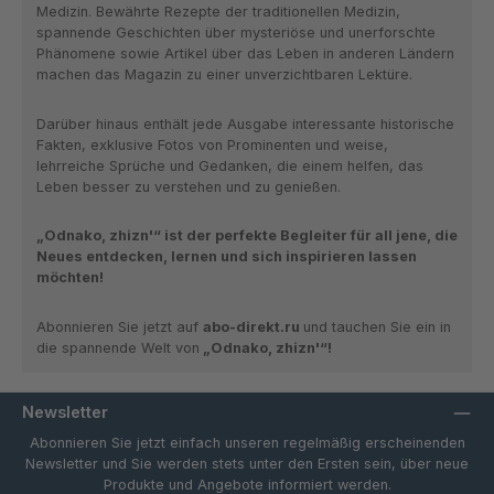
Medizin
.
Bewährte Rezepte der traditionellen Medizin
,
spannende Geschichten über
mysteriöse und unerforschte
Phänomene
sowie Artikel über das Leben in anderen Ländern
machen das Magazin zu einer
unverzichtbaren Lektüre
.
Darüber hinaus enthält jede Ausgabe
interessante historische
Fakten
,
exklusive Fotos von Prominenten
und
weise,
lehrreiche Sprüche
und
Gedanken
, die einem helfen, das
Leben besser zu verstehen und zu genießen.
„Odnako, zhizn'“
ist der perfekte Begleiter für all jene, die
Neues entdecken
,
lernen
und sich inspirieren lassen
möchten!
Abonnieren Sie jetzt auf
abo-direkt.ru
und tauchen Sie ein in
die spannende Welt von
„Odnako, zhizn'“!
Newsletter
Abonnieren Sie jetzt einfach unseren regelmäßig erscheinenden
Newsletter und Sie werden stets unter den Ersten sein, über neue
Produkte und Angebote informiert werden.