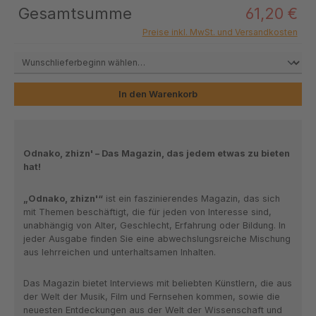
Gesamtsumme
61,20 €
Preise inkl. MwSt. und Versandkosten
In den Warenkorb
Odnako, zhizn' – Das Magazin, das jedem etwas zu bieten
hat!
„Odnako, zhizn'“
ist ein faszinierendes Magazin, das sich
mit Themen beschäftigt, die für
jeden von Interesse sind
,
unabhängig von Alter, Geschlecht, Erfahrung oder Bildung. In
jeder Ausgabe finden Sie eine
abwechslungsreiche Mischung
aus
lehrreichen und unterhaltsamen Inhalten
.
Das Magazin bietet
Interviews mit beliebten Künstlern
, die aus
der Welt der
Musik
,
Film
und
Fernsehen
kommen, sowie die
neuesten Entdeckungen aus der
Welt der Wissenschaft und