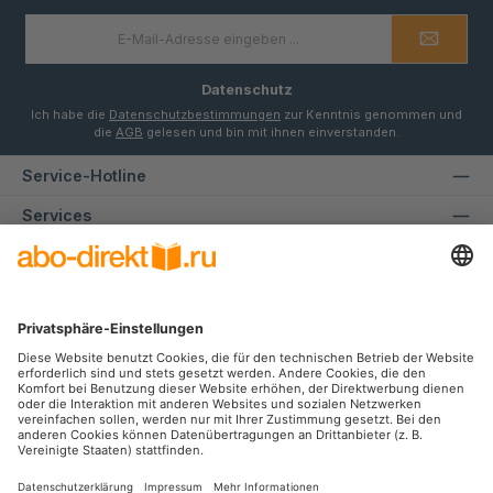
E-
Mail-
Adresse
*
Datenschutz
Ich habe die
Datenschutzbestimmungen
zur Kenntnis genommen und
die
AGB
gelesen und bin mit ihnen einverstanden.
Service-Hotline
Services
Informationen
Unsere Communities
Facebook
Instagram
Zahlungsarten
SEPA
Rechnung