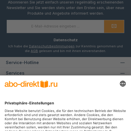
Abonnieren Sie jetzt einfach unseren regelmäßig erscheinenden
Newsletter und Sie werden stets unter den Ersten sein, über neue
Produkte und Angebote informiert werden.
E-
Mail-
Adresse
*
Datenschutz
Ich habe die
Datenschutzbestimmungen
zur Kenntnis genommen und
die
AGB
gelesen und bin mit ihnen einverstanden.
Service-Hotline
Services
Informationen
Unsere Communities
Facebook
Instagram
Zahlungsarten