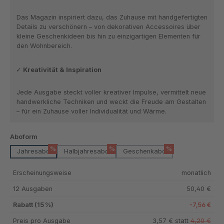
Das Magazin inspiriert dazu, das Zuhause mit handgefertigten
Details zu verschönern – von dekorativen Accessoires über
kleine Geschenkideen bis hin zu einzigartigen Elementen für
den Wohnbereich.
Kreativität & Inspiration
Jede Ausgabe steckt voller kreativer Impulse, vermittelt neue
handwerkliche Techniken und weckt die Freude am Gestalten
– für ein Zuhause voller Individualität und Wärme.
auswählen
Aboform
%
%
%
Jahresabo
Halbjahresabo
Geschenkabo
Erscheinungsweise
monatlich
12 Ausgaben
50,40 €
Rabatt (15 %)
-7,56 €
Preis pro Ausgabe
3,57 € statt
4,20 €