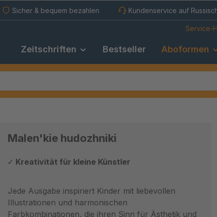
Sicher & bequem bezahlen
Kundenservice auf Russisc
Service-H
Zeitschriften
Bestseller
Aboformen
Malen'kie hudozhniki
Kreativität für kleine Künstler
Jede Ausgabe inspiriert Kinder mit liebevollen
Illustrationen und harmonischen
Farbkombinationen, die ihren Sinn für Ästhetik und