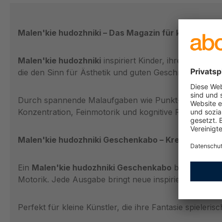
Malen'kie hudozhniki – Das Magazin für kleine Krea
Malen'kie hudozhniki
inspiriert Kinder, ihre kreative
die den Sinn für Ästhetik und guten Geschmack förde
Durch spannende Malaufgaben wie Punkt-zu-Punkt-Bild
Konzentration, Feinmotorik und kognitive Fähigkeiten s
Malen'kie hudozhniki Geschenkabo – Kreativer Spaß
Ein
Malen'kie hudozhniki Geschenkabo
bietet nicht
Motorik. Jede Ausgabe bringt neue inspirierende Motiv
Perfekt für kleine Künstler, die ihre Fantasie spieleris