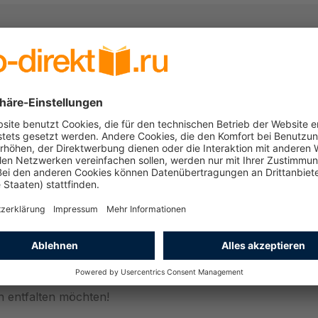
tive
 Seite zu entdecken! Jede Ausgabe enthält liebevoll gestalt
rn.
er und fantasievolle Ausmalbilder werden nicht nur künst
pielerisch geschult.
 für kleine Künstler
 nur unterhaltsame Zeichenaufgaben, sondern auch wertvol
e und spannende Aktivitäten, die Kinder begeistern.
ch entfalten möchten!