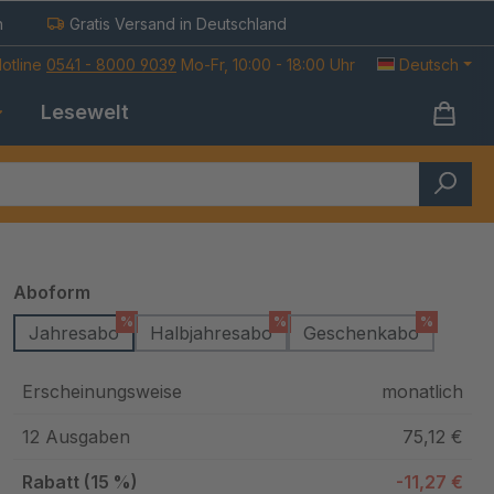
h
Gratis Versand in Deutschland
otline
0541 - 8000 9039
Mo-Fr, 10:00 - 18:00 Uhr
Deutsch
Lesewelt
auswählen
Aboform
%
%
%
Jahresabo
Halbjahresabo
Geschenkabo
Erscheinungsweise
monatlich
12 Ausgaben
75,12 €
Rabatt (15 %)
-11,27 €