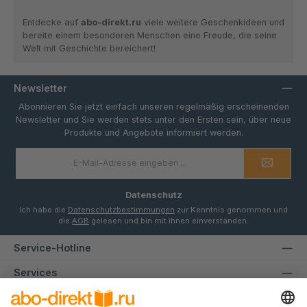
Entdecke auf
abo-direkt.ru
viele weitere Geschenkideen und
bereite einem besonderen Menschen eine Freude, die seine
Welt mit Geschichte bereichert!
Newsletter
Abonnieren Sie jetzt einfach unseren regelmäßig erscheinenden
Newsletter und Sie werden stets unter den Ersten sein, über neue
Produkte und Angebote informiert werden.
E-
Mail-
Adresse
*
Datenschutz
Ich habe die
Datenschutzbestimmungen
zur Kenntnis genommen und
die
AGB
gelesen und bin mit ihnen einverstanden.
Service-Hotline
Services
Informationen