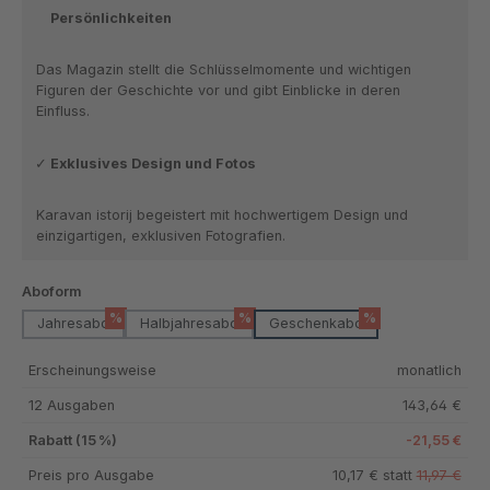
Persönlichkeiten
Das Magazin stellt die Schlüsselmomente und wichtigen
Figuren der Geschichte vor und gibt Einblicke in deren
Einfluss.
Exklusives Design und Fotos
Karavan istorij begeistert mit hochwertigem Design und
einzigartigen, exklusiven Fotografien.
auswählen
Aboform
%
%
%
Jahresabo
Halbjahresabo
Geschenkabo
Erscheinungsweise
monatlich
12 Ausgaben
143,64 €
Rabatt (15 %)
-21,55 €
Preis pro Ausgabe
10,17 € statt
11,97 €