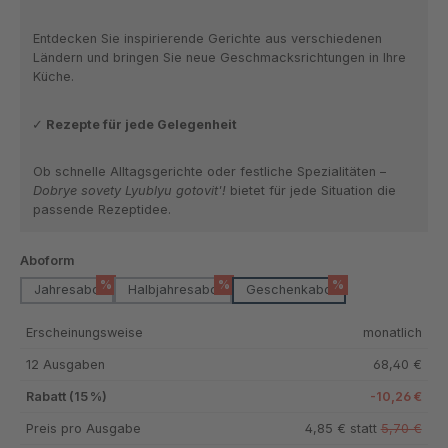
Entdecken Sie inspirierende Gerichte aus verschiedenen
Ländern und bringen Sie neue Geschmacksrichtungen in Ihre
Küche.
Rezepte für jede Gelegenheit
Ob schnelle Alltagsgerichte oder festliche Spezialitäten –
Dobrye sovety Lyublyu gotovit'!
bietet für jede Situation die
passende Rezeptidee.
auswählen
Aboform
%
%
%
Jahresabo
Halbjahresabo
Geschenkabo
Erscheinungsweise
monatlich
12 Ausgaben
68,40 €
Rabatt (15 %)
-10,26 €
Preis pro Ausgabe
4,85 € statt
5,70 €