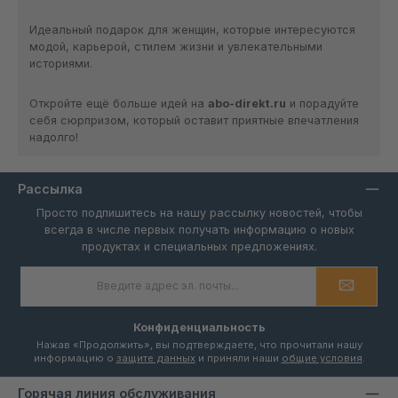
Идеальный подарок для женщин, которые интересуются
модой, карьерой, стилем жизни и увлекательными
историями.
Откройте ещё больше идей на
abo-direkt.ru
и порадуйте
себя сюрпризом, который оставит приятные впечатления
надолго!
Рассылка
Просто подпишитесь на нашу рассылку новостей, чтобы
всегда в числе первых получать информацию о новых
продуктах и специальных предложениях.
Адрес
электронной
почты
*
Конфиденциальность
Нажав «Продолжить», вы подтверждаете, что прочитали нашу
информацию о
защите данных
и приняли наши
общие условия
.
Горячая линия обслуживания