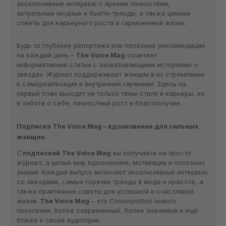
эксклюзивные интервью с яркими личностями,
актуальные модные и бьюти-тренды, а также ценные
советы для карьерного роста и гармоничной жизни.
Будь то глубокие репортажи или полезные рекомендации
на каждый день –
The Voice Mag
сочетает
информативные статьи с захватывающими историями о
звёздах. Журнал поддерживает женщин в их стремлении
к самореализации и внутренней гармонии. Здесь на
первый план выходят не только темы стиля и карьеры, но
и забота о себе, личностный рост и благополучие.
Подписка The Voice Mag – вдохновение для сильных
женщин
С
подпиской The Voice Mag
вы получаете не просто
журнал, а целый мир вдохновения, мотивации и полезных
знаний. Каждый выпуск включает эксклюзивные интервью
со звёздами, самые горячие тренды в моде и красоте, а
также практичные советы для успешной и счастливой
жизни.
The Voice Mag
– это
Cosmopolitan
нового
поколения: более современный, более значимый и ещё
ближе к своей аудитории.