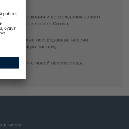
рии. От революции и восхождения нового
 великого Советского Союза.
тории, а также неизведанные версии
вали советскую систему.
ь на события с новой перспективы.
а в числе