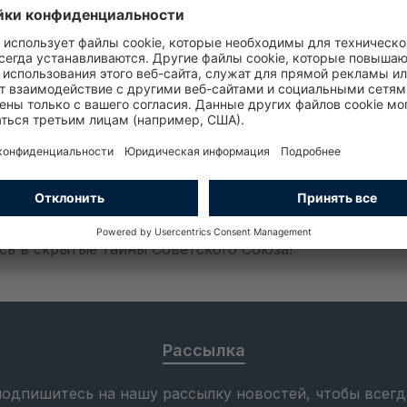
охи!
истические и неизведанные страницы советской исто
ружает в самые важные события и нераскрытые тайны
ну советской эпохи, захватывающие криминальные ис
рации и загадочные преступления, которые сформиро
 темные уголки истории страны и приглашает взглянут
сь в скрытые тайны Советского Союза!
Рассылка
одпишитесь на нашу рассылку новостей, чтобы всегд