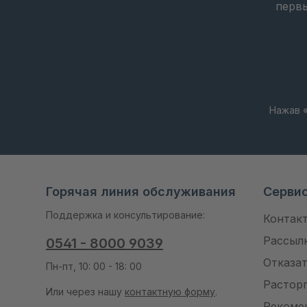
перв
Горячая линия обслуживания
Серви
Поддержка и консультирование:
Контак
Рассыл
0541 - 8000 9039
Отказат
Пн-пт, 10: 00 - 18: 00
Растор
Или через нашу
контактную форму
.
Рекоме