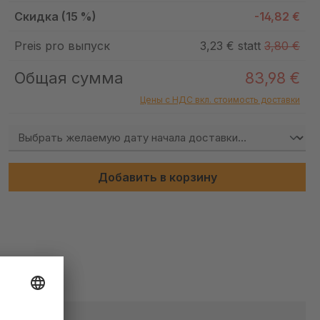
Скидка (15 %)
-14,82 €
Preis pro выпуск
3,23 € statt
3,80 €
Общая сумма
83,98 €
Цены с НДС вкл. стоимость доставки
Добавить в корзину