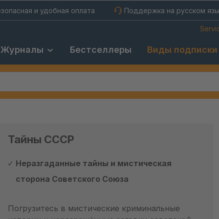
зопасная и удобная оплата
Поддержка на русском яз
Servi
Журналы
Бестселлеры
Виды подписки
Тайны СССР
Неразгаданные тайны и мистическая
сторона Советского Союза
Погрузитесь в мистические криминальные