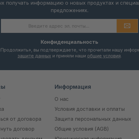
ых получать информацию о новых продуктах и специа
предложениях.
Адрес
электронной
почты
Конфиденциальность
*
защите данных
и приняли наши
общие условия
.
сы
Информация
т
О нас
ка
Условия доставки и оплаты
ься от договора
Защита персональных данных
гнуть договор
Общие условия (AGB)
ндовать друзьям
Юридическая информация