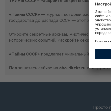
ТАЙНЫ СССР – Раскройте секреты советской эп
«Тайны СССР»
— журнал, который раскрывает м
государства до распада СССР — этот журнал пог
Откройте секретные архивы, мистическую сторо
исторических событий. Раскройте секретные опе
«Тайны СССР
» предлагает уникальный взгляд на
Подпишитесь сейчас на
abo-direkt.ru
и погрузите
Просто п