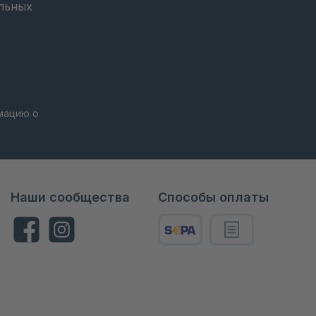
льных
Нажав «Продолжить», вы подтверждаете, что прочитали нашу информацию о
Наши сообщества
Способы оплаты
Facebook
Instagram
SEPA
Rechnung