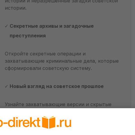
истории и неразрешённые загадки советской
истории.
Секретные архивы и загадочные
преступления
Откройте секретные операции и
захватывающие криминальные дела, которые
сформировали советскую систему.
Новый взгляд на советское прошлое
Узнайте захватывающие версии и скрытые
детали о значимых исторических событиях.