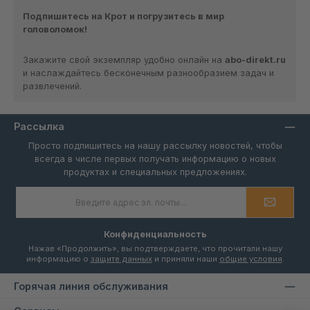
Подпишитесь на Крот и погрузитесь в мир
головоломок!
Закажите свой экземпляр удобно онлайн на
abo-direkt.ru
и наслаждайтесь бесконечным разнообразием задач и
развлечений.
Рассылка
Просто подпишитесь на нашу рассылку новостей, чтобы
всегда в числе первых получать информацию о новых
продуктах и специальных предложениях.
Адрес
электронной
почты
*
Конфиденциальность
Нажав «Продолжить», вы подтверждаете, что прочитали нашу
информацию о
защите данных
и приняли наши
общие условия
.
Горячая линия обслуживания