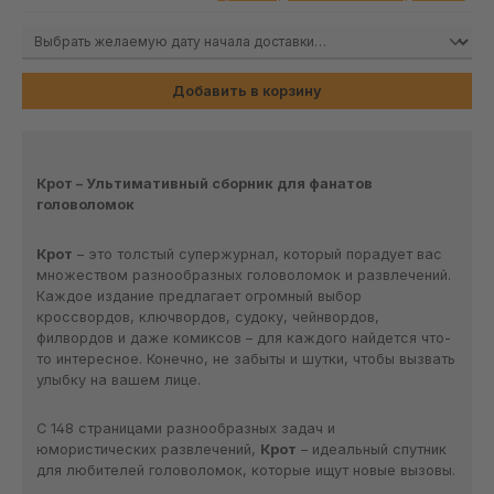
Добавить в корзину
Крот – Ультимативный сборник для фанатов
головоломок
Крот
– это толстый супержурнал, который порадует вас
множеством разнообразных головоломок и развлечений.
Каждое издание предлагает огромный выбор
кроссвордов, ключвордов, судоку, чейнвордов,
филвордов и даже комиксов – для каждого найдется что-
то интересное. Конечно, не забыты и шутки, чтобы вызвать
улыбку на вашем лице.
С 148 страницами разнообразных задач и
юмористических развлечений,
Крот
– идеальный спутник
для любителей головоломок, которые ищут новые вызовы.